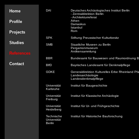
Home
DAI
Deutsches Archäologisches Institut Berlin
- Zentraldirektion Berlin
- Architekturreferat
Athen
Profile
Damaskus
Istanbul
Rom
Projects
SPK
Stiftung Preussischer Kulturbesitz
Studies
SMB
Staatliche Museen zu Berlin
Pergamonmuseum
Antikensammlung
References
BBR
Bundesamt für Bauwesen und Raumordnung Be
Contact
BlfD
Bayrisches Landesamt für Denkmalpflege
GDKE
Generaldirektion Kulturelles Erbe Rheinland Pfa
Landesarchäologie
Landesdenkmalpfllege
Universität
Institut für Baugeschichte
Karlsruhe
Universität
Institut für Klassische Archäologie
Freiburg
Universität
Institut für Ur- und Frühgeschichte
Heidelberg
Technische
Institut für Historische Bauforschung
Universität
Berlin