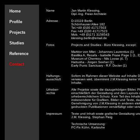
Home
Name
Jan Martin Klessing,
Dipl.-Ing. Freier Architekt
Adresse
D-10119 Berlin
Profile
Schönhauser Allee 182
Tel.+49 (0)30 41717503
Fax +49 (0)30 41717523
Projects
Mob. +49 (0)171 3158543
klessing.berlin@email.de
Studies
Fotos
Projects and Studies - Büro Klessing, except:
Marktor von Milet - Johannes Laurentius (1)
Reference
Basilika A, Resafa - Isabelle Frase Page 1 (1, 3
Museum of Chemtou - Nils Loose (4, 7)
Hattusha - Jürgen Seeher (1)
Contact
Early Punic Sanctuary - R.F. Docter (1)
Haftungs-
Sofern im Rahmen dieser Website auf Inhalte Dri
ausschluß
verwiesen wird, übernimmt J.M.Klessing keine V
Inhalte.
Urheber-
Alle Projekte sowie die dazugehörigen Bilder, P
rechte
einschließlich der Gestaltung und des Layouts 
urheberrechtlichem Schutz. Kein Teil des Inhalts
insbesondere für Grafiken, Bilder und Texte, dar
Genehmigung von J.M.Klessing in anderen elek
gedruckten Publikationen vervielfältigt oder ve
Impressum
Texte und Inhalt sowie grafische Gestaltung u
J.M. Klessing, Stephan Fleig
Technische Umsetzung:
PC-Fix Kühn, Karlsruhe